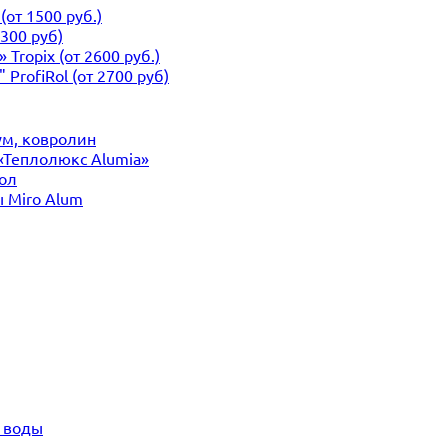
от 1500 руб.)
300 руб)
ropix (от 2600 руб.)
ProfiRol (от 2700 руб)
ум, ковролин
«Теплолюкс Alumia»
ол
 Miro Alum
и воды