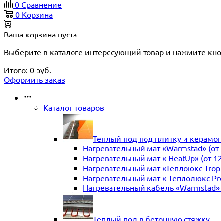
0
Сравнение
0
Корзина
Ваша корзина пуста
Выберите в каталоге интересующий товар и нажмите кно
Итого:
0
руб.
Оформить заказ
Каталог товаров
Теплый под под плитку и керамо
Нагревательный мат «Warmstad» (от 
Нагревательный мат « HeatUp» (от 12
Нагревательный мат «Теплоюкс Tropi
Нагревательный мат « Теплолюкс Prof
Нагревательный кабель «Warmstad» (
Теплый пол в бетонную стяжку