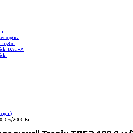
ин
жи трубы
и трубы
side DACHA
ide
руб.)
0,0 м/2000 Вт