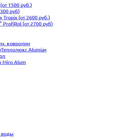
от 1500 руб.)
300 руб)
ropix (от 2600 руб.)
ProfiRol (от 2700 руб)
ум, ковролин
«Теплолюкс Alumia»
ол
 Miro Alum
и воды